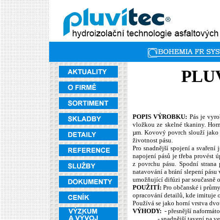
PLU
POPIS VÝROBKU:
Pás je vyr
vložkou ze skelné tkaniny. Horn
µm. Kovový povrch slouží jako 
životnost pásu.
Pro snadnější spojení a svaření
napojení pásů je třeba provést 
z povrchu pásu. Spodní strana 
natavování a brání slepení pásu 
umožňující difúzi par současně o
POUŽITÍ:
P
ro občanské i průmy
opracování detailů, kde imituje
Používá se jako horní vrstva dv
VÝHODY:
- přesnější naformáto
- snadnější tavení na vertiká