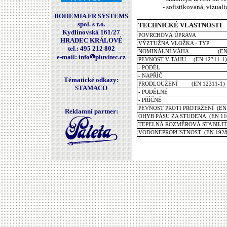
- sofistikovaná, vizualizace
BOHEMIA FR SYSTEMS
spol. s r.o.
TECHNICKÉ VLASTNOSTI
Kydlinovská 161/27
POVRCHOVÁ ÚPRAVA
HRADEC KRÁLOVÉ
VÝZTUŽNÁ
VLOŽKA - TYP
tel.: 495 212 802
NOMINÁLNÍ VÁHA (EN 1
e-mail: info
pluvitec.cz
PEVNOST V TAHU (EN 12311-1)
-
PODÉL
-
NAPŘÍČ
Tématické odkazy:
PRODLOUŽENÍ (EN 12311-1)
STAMACO
-
PODÉLNÉ
-
PŘÍČNÉ
PEVNOST PROTI PROTRŽENÍ (EN 
Reklamní partner:
OHYB PÁSU ZA STUDENA (EN 11
TEPELNÁ ROZMĚROVÁ STABILITA
VODONEPROPUSTNOST (EN 1928