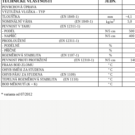
TECHNICKÉ VLASTNOSTI
JEDN.
POVRCHOVÁ ÚPRAVA
VÝZTUŽNÁ
VLOŽKA – TYP
TLOUŠŤKA (EN 1849-1)
mm
~4,1
2
NOMINÁLNÍ VÁHA (EN 1849-1)
5,0 
kg/m
PEVNOST V TAHU (EN 12311-1)
-
PODÉL
N/5
cm
5
-
NAPŘÍČ
N/5
cm
4
PRODLOUŽENÍ (EN 12311-1)
-
PODÉLNÉ
%
-
PŘÍČNÉ
%
ROZMĚROVÁ STABILITA (EN 1107-1)
%
PEVNOST PROTI PROTRŽENÍ (EN 12310-1)
N/5
cm
14
FRAAS BOD ZLOMU
°
C
OHYB SMĚSI ZA STUDENA
°
C
OHYB PÁSU ZA STUDENA (EN 1109)
°
C
TEPELNÁ ROZMĚROVÁ STABILITA (EN 1110)
°
C
BOD MĚKNUTÍ (K + K)
°
C
* varianta od 07/2012