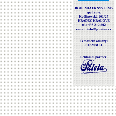
BOHEMIA FR SYSTEMS
spol. s r.o.
Kydlinovská 161/27
HRADEC KRÁLOVÉ
tel.: 495 212 802
e-mail: info
pluvitec.cz
Tématické odkazy:
STAMACO
Reklamní partner: