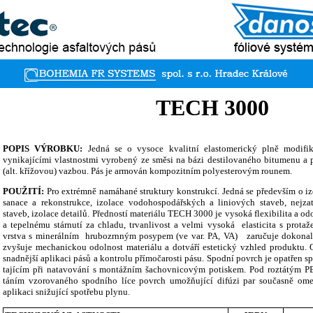
TECH 3000
POPIS VÝROBKU:
Jedná se o vysoce kvalitní elastomerický plně modifi
vynikajícími vlastnostmi vyrobený ze směsi na bázi destilovaného bitumenu a 
(alt. křížovou) vazbou. Pás je armován kompozitním polyesterovým rounem.
POUŽITÍ:
Pro extrémně namáhané struktury konstrukcí. Jedná se především o izo
sanace a rekonstrukce, izolace vodohospodářských a liniových staveb, nejzat
staveb, izolace detailů. Předností materiálu TECH 3000 je vysoká flexibilita a o
a tepelnému stárnutí za chladu, trvanlivost a velmi vysoká
elasticita s prot
vrstva s minerálním
hrubozrnným posypem (ve var. PA, VA)
zaručuje dokonal
zvyšuje mechanickou odolnost materiálu a dotváří estetický vzhled produktu.
snadnější aplikaci pásů a kontrolu přímočarosti pásu. Spodní povrch je opatřen 
tajícím při natavování s montážním šachovnicovým potiskem. Pod roztátým PE
táním vzorovaného spodního líce povrch umožňující difúzi par současně omez
aplikaci snižující spotřebu plynu.