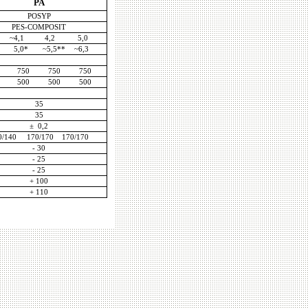
PA
POSYP
PES-COMPOSIT
 ~4,1 4,2
5,0
5,0* ~5,5**
~6,3
00 750 750 750
00 500 500 500
35
35
±
0,2
0/140 170/170 170/170
- 30
- 25
- 25
+ 100
+ 110