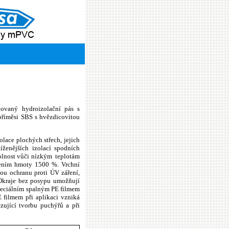
kovaný hydroizolační pás s
příměsi SBS s hvězdicovitou
lace plochých střech, jejich
íženějších izolací spodních
dolnost vůči nízkým
teplotám
ažením hmoty 1500 %. Vrchní
ou ochranu proti ÚV záření,
 Okraje bez posypu umožňují
speciálním spalným PE filmem
 filmem při aplikaci vzniká
ující tvorbu puchýřů a při